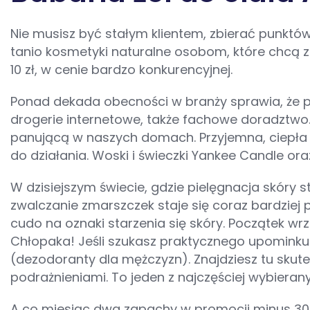
Nie musisz być stałym klientem, zbierać punktó
tanio kosmetyki naturalne osobom, które chcą za
10 zł, w cenie bardzo konkurencyjnej.
Ponad dekada obecności w branży sprawia, że 
drogerie internetowe, także fachowe doradztwo
panującą w naszych domach. Przyjemna, ciepła w
do działania. Woski i świeczki Yankee Candle or
W dzisiejszym świecie, gdzie pielęgnacja skóry
zwalczanie zmarszczek staje się coraz bardziej 
cudo na oznaki starzenia się skóry. Początek wrz
Chłopaka! Jeśli szukasz praktycznego upomink
(dezodoranty dla mężczyzn). Znajdziesz tu skut
podrażnieniami. To jeden z najczęściej wybiera
A co miesiąc dwa zapachy w promocji minus 30