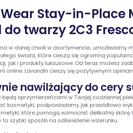
 Wear Stay-in-Place
 do twarzy 2C3 Fresc
ma w danej chwili w asortymencie, umożliwiamy 
ałego świata, które cieszą się ogromną popularno
ji, jak i produkty luksusowe. Od teraz możesz za
ii online. Lavandin cieszy się pozytywnymi opini
nie nawilżający do cery 
yki będą sprzymierzeńcami w Twojej codziennej pi
ć kosmetyki, podpowiadamy jak prawidłowo wykon
kosmetyki, które pomogą wzmocnić delikatną skórę 
to szybki sposób na odświeżenie wizerunku.