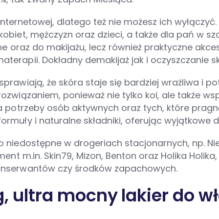
y internetowej, dlatego też nie możesz ich wyłąc
biet, mężczyzn oraz dzieci, a także dla pań w szcz
jne oraz do makijażu, lecz również praktyczne ak
erapii. Dokładny demakijaż jak i oczyszczanie s
awiają, że skóra staje się bardziej wrażliwa i po
ozwiązaniem, ponieważ nie tylko koi, ale także ws
na potrzeby osób aktywnych oraz tych, które pra
muły i naturalne składniki, oferując wyjątkowe d
 niedostępne w drogeriach stacjonarnych, np. Nie
ent m.in. Skin79, Mizon, Benton oraz Holika Holika
konserwantów czy środków zapachowych.
g, ultra mocny lakier do 