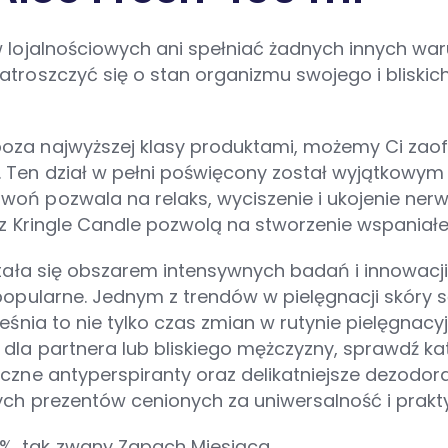
w lojalnościowych ani spełniać żadnych innych war
troszczyć się o stan organizmu swojego i bliskich
poza najwyższej klasy produktami, możemy Ci zao
. Ten dział w pełni poświęcony został wyjątkowy
oń pozwala na relaks, wyciszenie i ukojenie nerw
az Kringle Candle pozwolą na stworzenie wspaniałe
 stała się obszarem intensywnych badań i innowac
popularne. Jednym z trendów w pielęgnacji skóry s
eśnia to nie tylko czas zmian w rutynie pielęgnacy
u dla partnera lub bliskiego mężczyzny, sprawdź
eczne antyperspiranty oraz delikatniejsze dezodor
nych prezentów cenionych za uniwersalność i prakt
%, tak zwany Zapach Miesiąca.