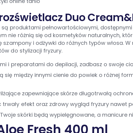
rozświetlacz Duo Cream&
ne są produktami pełnowartościowymi, dostępnymi
m nie różnią się od kosmetyków naturalnych, któr
ę szampony i odżywki do różnych typów włosa. W n
w do stylizacji fryzury.
mi i preparatami do depilacji, zadbasz o swoje cia
ą się między innymi cienie do powiek o różnej for
wilżające zapewniające skórze długotrwałą ochro
trwały efekt oraz zdrowy wygląd fryzury nawet po 
Twoje skórki będą wypielęgnowane, a manicure nie
 Aloe Fresh 400 ml