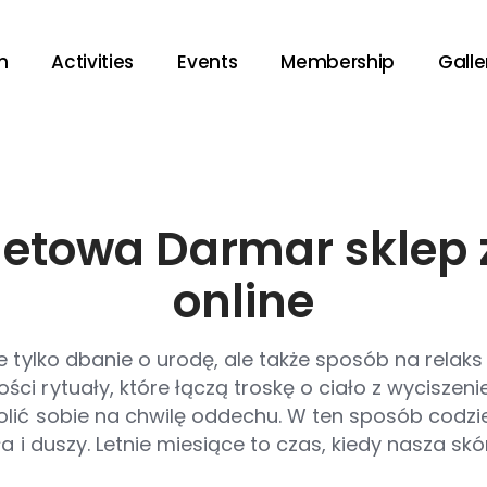
m
Activities
Events
Membership
Galle
rnetowa Darmar sklep
online
e tylko dbanie o urodę, ale także sposób na relaks
ci rytuały, które łączą troskę o ciało z wycisze
lić sobie na chwilę oddechu. W ten sposób codzien
ła i duszy. Letnie miesiące to czas, kiedy nasza sk