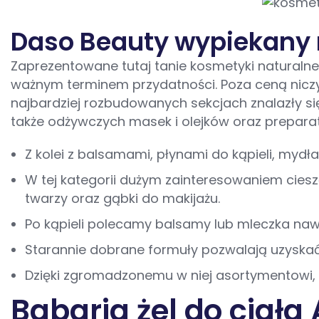
Daso Beauty wypiekany 
Zaprezentowane tutaj tanie kosmetyki natural
ważnym terminem przydatności. Poza ceną niczy
najbardziej rozbudowanych sekcjach znalazły si
także odżywczych masek i olejków oraz preparató
Z kolei z balsamami, płynami do kąpieli, mydła
W tej kategorii dużym zainteresowaniem ciesz
twarzy oraz gąbki do makijażu.
Po kąpieli polecamy balsamy lub mleczka na
Starannie dobrane formuły pozwalają uzyskać 
Dzięki zgromadzonemu w niej asortymentowi, 
Babaria żel do ciała