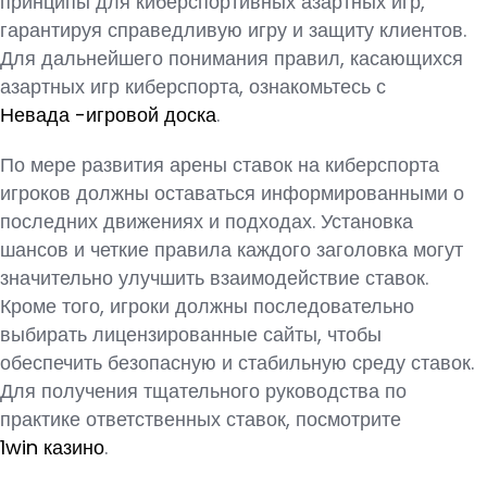
принципы для киберспортивных азартных игр,
гарантируя справедливую игру и защиту клиентов.
Для дальнейшего понимания правил, касающихся
азартных игр киберспорта, ознакомьтесь с
Невада -игровой доска
.
По мере развития арены ставок на киберспорта
игроков должны оставаться информированными о
последних движениях и подходах. Установка
шансов и четкие правила каждого заголовка могут
значительно улучшить взаимодействие ставок.
Кроме того, игроки должны последовательно
выбирать лицензированные сайты, чтобы
обеспечить безопасную и стабильную среду ставок.
Для получения тщательного руководства по
практике ответственных ставок, посмотрите
1win казино
.