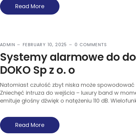
Read More
ADMIN
FEBRUARY 10, 2025
0 COMMENTS
Systemy alarmowe do do
DOKO Sp z o. o
Natomiast czułość zbyt niska może spowodować t
Zniechęć intruza do wejścia – luxury band w mo
emituje głośny dźwięk o natężeniu 110 dB. Wielofunkc
Read More