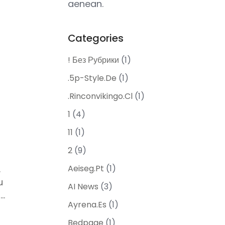
aenean.
Categories
! Без Рубрики
(1)
.5p-Style.de
(1)
.rinconvikingo.cl
(1)
1
(4)
11
(1)
2
(9)
.
Aeiseg.pt
(1)
u
AI News
(3)
..
Ayrena.es
(1)
Bedpage
(1)