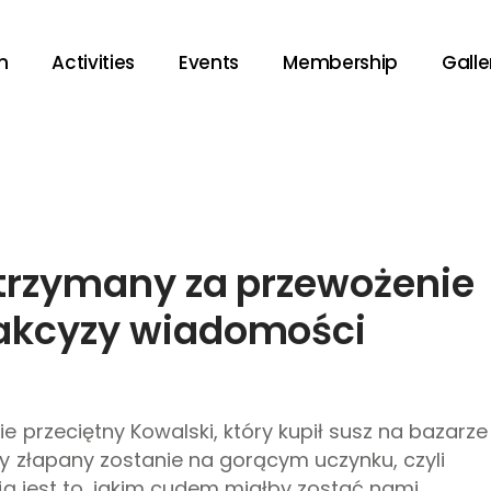
m
Activities
Events
Membership
Galle
zatrzymany za przewożenie
 akcyzy wiadomości
 przeciętny Kowalski, który kupił susz na bazarze
dy złapany zostanie na gorącym uczynku, czyli
ą jest to, jakim cudem miałby zostać nami...