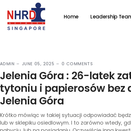
Home
Leadership Tea
ADMIN
JUNE 05, 2025
0 COMMENTS
Jelenia Góra : 26-latek 
tytoniu i papierosów bez
Jelenia Góra
Krótko mówiąc w takiej sytuacji odpowiadać będzie
lub w sklepiku osiedlowym. I to zarówno wtedy, g
nabyciu, lub na posiadaniu. Oczywiście inną kwesti