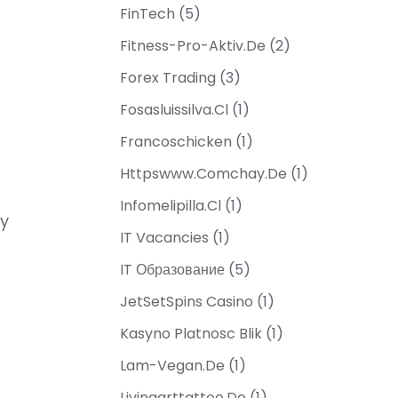
FinTech
(5)
Fitness-Pro-Aktiv.de
(2)
Forex Trading
(3)
Fosasluissilva.cl
(1)
Francoschicken
(1)
Httpswww.comchay.de
(1)
Infomelipilla.cl
(1)
ry
IT Vacancies
(1)
IT Образование
(5)
JetSetSpins Casino
(1)
Kasyno Platnosc Blik
(1)
Lam-Vegan.de
(1)
Livingarttattoo.de
(1)