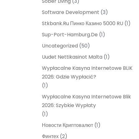
Sober Living
(3)
Software Development
(3)
Stkbank.ru Пинко Казино 5000 RU
(1)
Sup-Port-Hamburg.de
(1)
Uncategorized
(50)
Uudet Nettikasinot Malta
(1)
Wypłacalne Kasyna Internetowe BLIK
2026: Gdzie Wypłacić?
(1)
Wypłacalne Kasyna Internetowe Blik
2026: Szybkie Wypłaty
(1)
Новости Криптовалют
(1)
Финтех
(2)